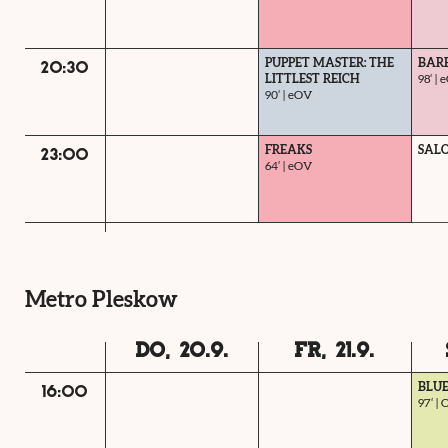
PUPPET MASTER: THE
BAR
20:30
LITTLEST REICH
98‘ |
90‘ | eOV
FREAKS
SALO
23:00
64‘ | eOV
Metro Pleskow
DO, 20.9.
FR, 21.9.
BLU
16:00
97‘ |