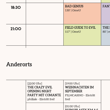
BAD GENIUS
FANT
18:30
130‘ | OmeU
FIELD GUIDE TO EVIL
THE
21:00
117‘ | OmeU
80‘ |
Anderorts
[22:00 Uhr]
[19:00 Uhr]
THE CRAZY EVIL
WEIHNACHTEN IM
OPENING NIGHT
SEPTEMBER
PARTY MIT COMANTE
FILMCASINO - Eintritt
philiale - Eintritt frei!
frei!
[01:00 Uhr]