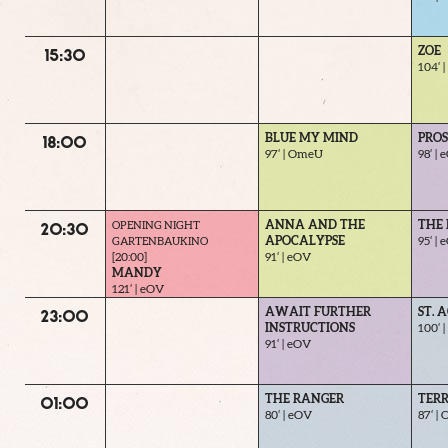
ZOE
15:30
104‘ 
BLUE MY MIND
PROS
18:00
97‘ | OmeU
98‘ |
ANNA AND THE
THE
OPENING NIGHT
20:30
APOCALYPSE
95‘ |
GARTENBAUKINO
[20:00]
91‘ | eOV
MANDY
121‘ | eOV
AWAIT FURTHER
ST. 
23:00
INSTRUCTIONS
100‘ 
91‘ | eOV
THE RANGER
TERR
01:00
80‘ | eOV
87‘ |