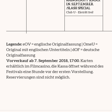
RHINOPLASTY X.M.A.S.
I.N. S.E.P.T.E.M.B.E.R.
/SLASH SPECIAL
Club U - Eintritt frei!
Legende:
eOV = englische Originalfassung | OmeU =
Original mit englischen Untertiteln | dOF = deutsche
Originalfassung
Vorverkauf ab 7. September 2018, 17:00
. Karten
erhältlich im Filmcasino, die Kassa öffnet während des
Festivals eine Stunde vor der ersten Vorstellung.
Reservierungen sind nicht möglich.