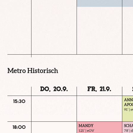
Metro Historisch
DO, 20.9.
FR, 21.9.
ANN
15:30
APO
91‘ |
MANDY
SCH
18:00
121‘ | eOV
78‘ |