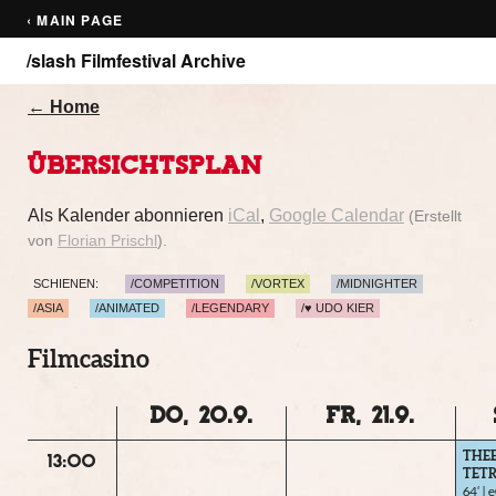
‹ MAIN PAGE
/slash Filmfestival Archive
← Home
ÜBERSICHTSPLAN
Als Kalender abonnieren
iCal
,
Google Calendar
(Erstellt
von
Florian Prischl
).
SCHIENEN:
/COMPETITION
/VORTEX
/MIDNIGHTER
/ASIA
/ANIMATED
/LEGENDARY
/♥ UDO KIER
Filmcasino
DO, 20.9.
FR, 21.9.
THE
13:00
TET
64‘ |