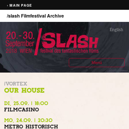
‹ MAIN PAGE
/slash Filmfestival Archive
English
Menü
/VORTEX
OUR HOUSE
DI, 25.09. | 18:00
FILMCASINO
MO, 24.09. | 20:30
METRO HISTORISCH