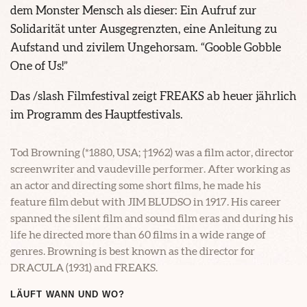
dem Monster Mensch als dieser: Ein Aufruf zur
Solidarität unter Ausgegrenzten, eine Anleitung zu
Aufstand und zivilem Ungehorsam. “Gooble Gobble
One of Us!”
Das /slash Filmfestival zeigt FREAKS ab heuer jährlich
im Programm des Hauptfestivals.
Tod Browning (*1880, USA; †1962) was a film actor, director
screenwriter and vaudeville performer. After working as
an actor and directing some short films, he made his
feature film debut with JIM BLUDSO in 1917. His career
spanned the silent film and sound film eras and during his
life he directed more than 60 films in a wide range of
genres. Browning is best known as the director for
DRACULA (1931) and FREAKS.
LÄUFT WANN UND WO?