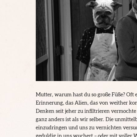
Mutter, warum hast du so große Füße? Oft er
Erinnerung, das Alien, das von weither ko
Denken seit jeher zu infiltrieren vermocht
ganz anders ist als wir selber. Die unmitte
einzudringen und uns zu vernichten versu
geduldig in uns wuchert – oder mit voller Wu