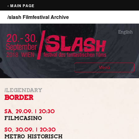
‹ MAIN PAGE
/slash Filmfestival Archive
English
Menü
/LEGENDARY
BORDER
SA, 29.09. | 20:30
FILMCASINO
SO, 30.09. | 20:30
METRO HISTORISCH