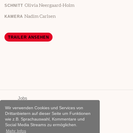
Olivia Neergaard-Holm
SCHNITT
Nadim Carlsen
KAMERA
TRAILER ANSEHEN
Jobs
About
Wir verwenden Cookies und Services von
Kontakt
Drittanbietern auf dieser Seite um Funktionen
Presse
wie z.B. Sprachauswahl, Kommentare und
Archiv
Social Media Streams zu ermöglichen.
Mehr Infos